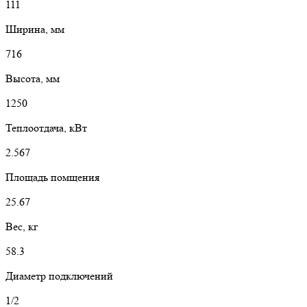
111
Ширина, мм
716
Высота, мм
1250
Теплоотдача, кВт
2.567
Площадь помщения
25.67
Вес, кг
58.3
Диаметр подключений
1/2