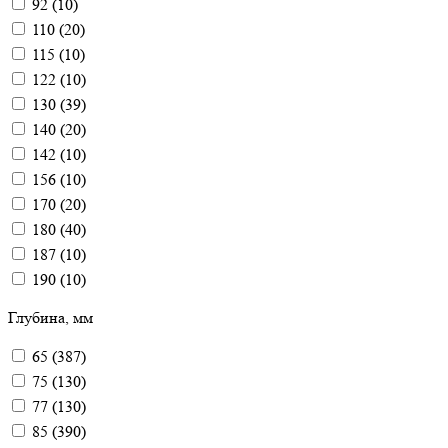
92
(
10
)
110
(
20
)
115
(
10
)
122
(
10
)
130
(
39
)
140
(
20
)
142
(
10
)
156
(
10
)
170
(
20
)
180
(
40
)
187
(
10
)
190
(
10
)
192
(
10
)
Глубина, мм
200
(
9
)
220
(
10
)
65
(
387
)
230
(
50
)
75
(
130
)
236
(
10
)
77
(
130
)
240
(
10
)
85
(
390
)