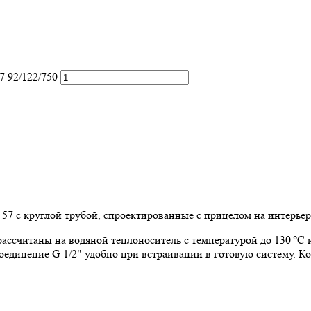
7 92/122/750
V 57 с круглой трубой, спроектированные с прицелом на интерь
рассчитаны на водяной теплоноситель с температурой до 130 °C 
единение G 1/2" удобно при встраивании в готовую систему. Ко