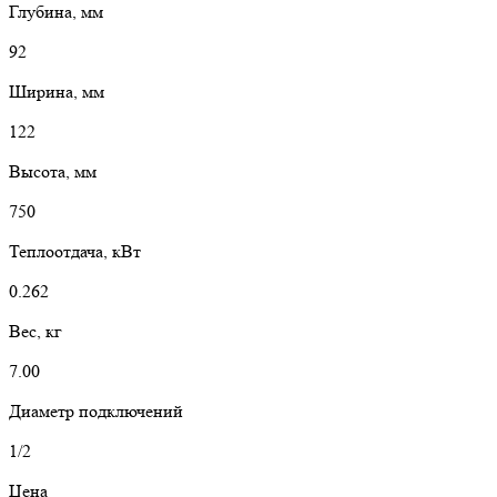
Глубина, мм
92
Ширина, мм
122
Высота, мм
750
Теплоотдача, кВт
0.262
Вес, кг
7.00
Диаметр подключений
1/2
Цена