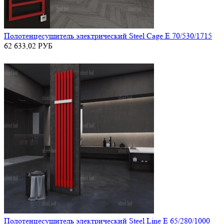
Полотенцесушитель электрический Steel Cage E 70/530/1715
62 633,02
РУБ
Полотенцесушитель электрический Steel Line E 65/280/1000