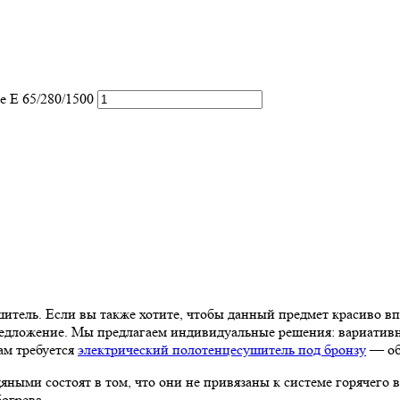
e E 65/280/1500
тель. Если вы также хотите, чтобы данный предмет красиво вп
дложение. Мы предлагаем индивидуальные решения: вариативнос
ам требуется
электрический полотенцесушитель под бронзу
— об
ми состоят в том, что они не привязаны к системе горячего в
огрева.