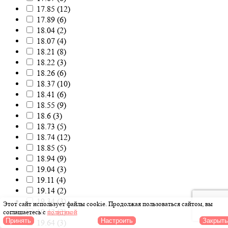
17.85
(
12
)
17.89
(
6
)
18.04
(
2
)
18.07
(
4
)
18.21
(
8
)
18.22
(
3
)
18.26
(
6
)
18.37
(
10
)
18.41
(
6
)
18.55
(
9
)
18.6
(
3
)
18.73
(
5
)
18.74
(
12
)
18.85
(
5
)
18.94
(
9
)
19.04
(
3
)
19.11
(
4
)
19.14
(
2
)
19.34
(
3
)
Этот сайт использует файлы cookie
. Продолжая пользоваться сайтом, вы
19.42
(
2
)
соглашаетесь с
политикой
Принять
Настроить
Закрыть
19.64
(
3
)