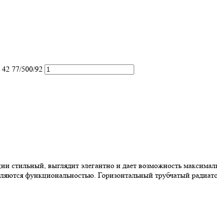
42 77/500/92
екции стильный, выглядит элегантно и дает возможность максим
яются функциональностью. Горизонтальный трубчатый радиатор S