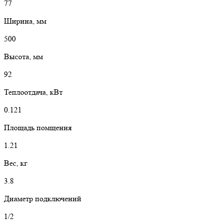
77
Ширина, мм
500
Высота, мм
92
Теплоотдача, кВт
0.121
Площадь помщения
1.21
Вес, кг
3.8
Диаметр подключений
1/2