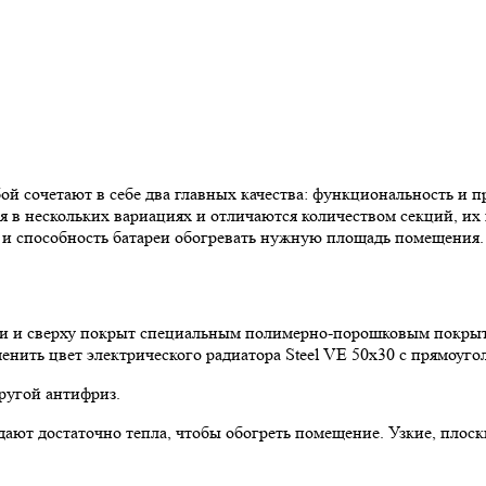
ой сочетают в себе два главных качества: функциональность и п
я в нескольких вариациях и отличаются количеством секций, их 
 и способность батареи обогревать нужную площадь помещения.
али и сверху покрыт специальным полимерно-порошковым покры
енить цвет электрического радиатора Steel VE 50х30 с прямоуго
другой антифриз.
ают достаточно тепла, чтобы обогреть помещение. Узкие, плоски