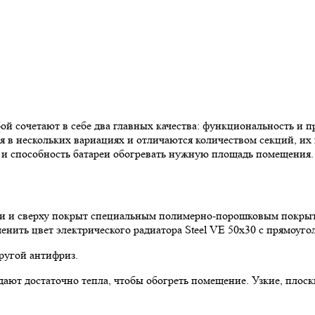
ой сочетают в себе два главных качества: функциональность и п
я в нескольких вариациях и отличаются количеством секций, их 
 и способность батареи обогревать нужную площадь помещения.
али и сверху покрыт специальным полимерно-порошковым покры
енить цвет электрического радиатора Steel VE 50х30 с прямоуго
другой антифриз.
ают достаточно тепла, чтобы обогреть помещение. Узкие, плоски