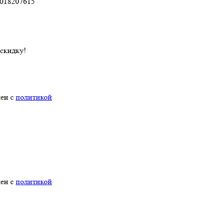
018207615
 скидку!
лен с
политикой
лен с
политикой