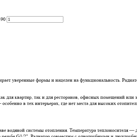
590
ирает уверенные формы и нацелен на функциональность. Радиато
как для квартир, так и для ресторанов, офисных помещений или
особенно в тех интерьерах, где нет места для высоких отопите
аве водяной системы отопления. Температура теплоносителя — д
 резьбе G1/2". Радиатор совместим с однотрубными и двухтруб