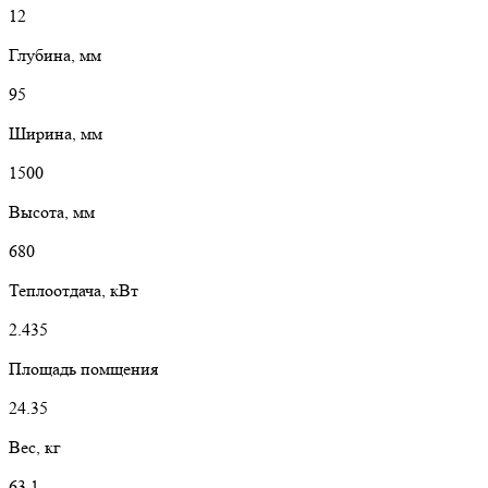
12
Глубина, мм
95
Ширина, мм
1500
Высота, мм
680
Теплоотдача, кВт
2.435
Площадь помщения
24.35
Вес, кг
63.1