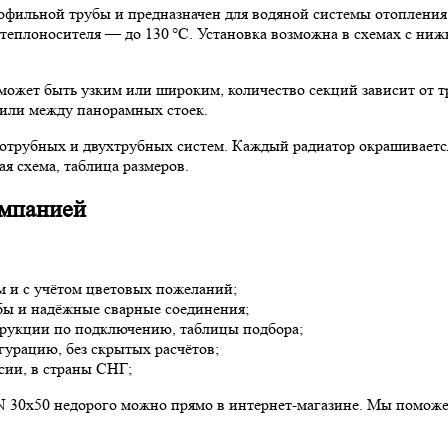
офильной трубы и предназначен для водяной системы отоплени
а теплоносителя — до 130 °C. Установка возможна в схемах с н
ожет быть узким или широким, количество секций зависит от тр
 или между панорамных стоек.
нотрубных и двухтрубных систем. Каждый радиатор окрашивается
я схема, таблица размеров.
омпанией
м и с учётом цветовых пожеланий;
бы и надёжные сварные соединения;
рукции по подключению, таблицы подбора;
гурацию, без скрытых расчётов;
сии, в страны СНГ;
N 30х50 недорого можно прямо в интернет-магазине. Мы поможе