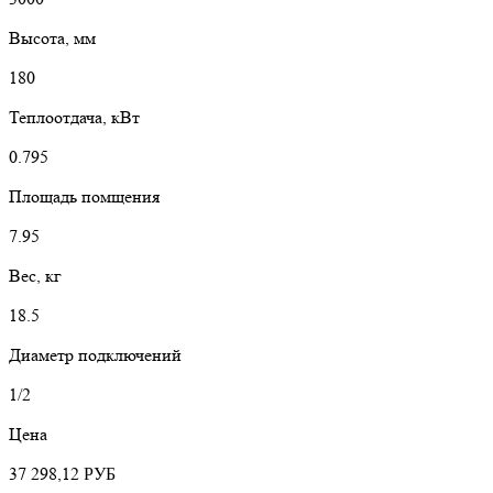
Высота, мм
180
Теплоотдача, кВт
0.795
Площадь помщения
7.95
Вес, кг
18.5
Диаметр подключений
1/2
Цена
37 298,12
РУБ