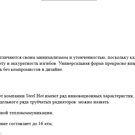
 отличаются своим минимализмом и утонченностью, поскольку к
оту и аккуратность изгибов. Универсальная форма прекрасно вп
ь без компромиссов в дизайне.
от компании Steel Hot имеют ряд инновационных характеристик,
ельного ряда трубчатых радиаторов можно назвать:
дяной теплокоммуникации;
ние составляет до 16 атм;
;