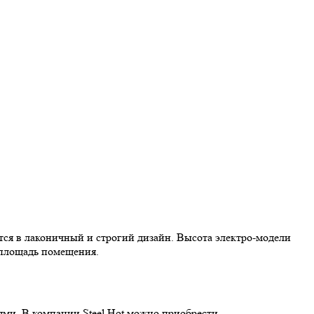
тся в лаконичный и строгий дизайн. Высота электро-модели
 площадь помещения.
ями. В компании Steel Hot можно приобрести