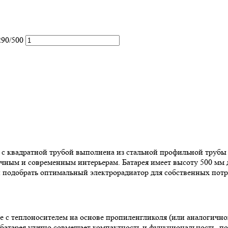
290/500
0 с квадратной трубой выполнена из стальной профильной трубы
ным и современным интерьерам. Батарея имеет высоту 500 мм д
 подобрать оптимальный электрорадиатор для собственных потр
 с теплоносителем на основе пропиленгликоля (или аналогичног
батарея удачно совмещает компактность и функциональность, п