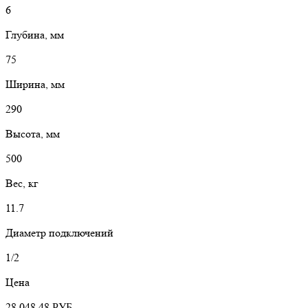
6
Глубина, мм
75
Ширина, мм
290
Высота, мм
500
Вес, кг
11.7
Диаметр подключений
1/2
Цена
28 048,48
РУБ