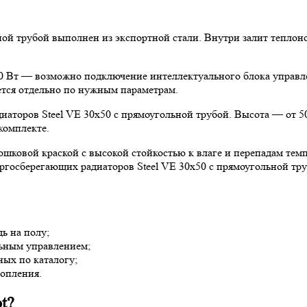
ьной трубой выполнен из экспортной стали. Внутри залит тепло
 Вт — возможно подключение интеллектуального блока управле
ется отдельно по нужным параметрам.
аторов Steel VE 30х50 с прямоугольной трубой. Высота — от 50
комплекте.
ковой краской с высокой стойкостью к влаге и перепадам темп
госберегающих радиаторов Steel VE 30х50 с прямоугольной тру
ь на полу;
льным управлением;
ых по каталогу;
топления.
t?