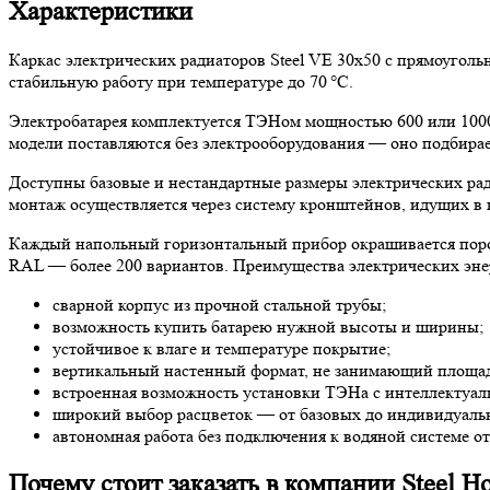
Характеристики
Каркас электрических радиаторов Steel VE 30х50 с прямоугол
стабильную работу при температуре до 70 °C.
Электробатарея комплектуется ТЭНом мощностью 600 или 1000
модели поставляются без электрооборудования — оно подбира
Доступны базовые и нестандартные размеры электрических ради
монтаж осуществляется через систему кронштейнов, идущих в 
Каждый напольный горизонтальный прибор окрашивается порош
RAL — более 200 вариантов. Преимущества электрических энер
сварной корпус из прочной стальной трубы;
возможность купить батарею нужной высоты и ширины;
устойчивое к влаге и температуре покрытие;
вертикальный настенный формат, не занимающий площад
встроенная возможность установки ТЭНа с интеллектуа
широкий выбор расцветок — от базовых до индивидуальн
автономная работа без подключения к водяной системе о
Почему стоит заказать в компании Steel Ho