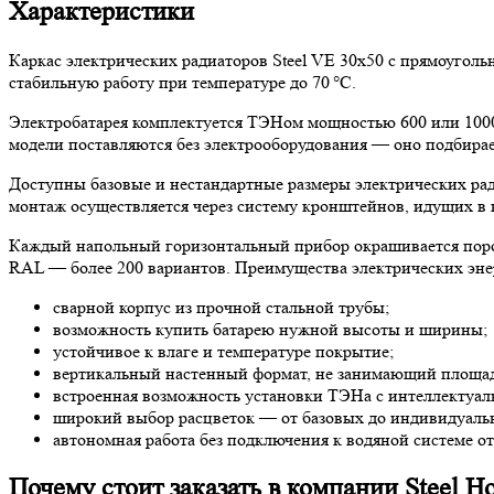
Характеристики
Каркас электрических радиаторов Steel VE 30х50 с прямоугол
стабильную работу при температуре до 70 °C.
Электробатарея комплектуется ТЭНом мощностью 600 или 1000
модели поставляются без электрооборудования — оно подбира
Доступны базовые и нестандартные размеры электрических ради
монтаж осуществляется через систему кронштейнов, идущих в 
Каждый напольный горизонтальный прибор окрашивается порош
RAL — более 200 вариантов. Преимущества электрических энер
сварной корпус из прочной стальной трубы;
возможность купить батарею нужной высоты и ширины;
устойчивое к влаге и температуре покрытие;
вертикальный настенный формат, не занимающий площад
встроенная возможность установки ТЭНа с интеллектуа
широкий выбор расцветок — от базовых до индивидуальн
автономная работа без подключения к водяной системе о
Почему стоит заказать в компании Steel Ho