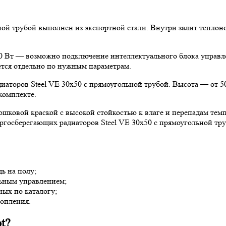
ьной трубой выполнен из экспортной стали. Внутри залит тепло
 Вт — возможно подключение интеллектуального блока управле
ется отдельно по нужным параметрам.
аторов Steel VE 30х50 с прямоугольной трубой. Высота — от 50
комплекте.
ковой краской с высокой стойкостью к влаге и перепадам темп
госберегающих радиаторов Steel VE 30х50 с прямоугольной тру
ь на полу;
льным управлением;
ых по каталогу;
топления.
t?