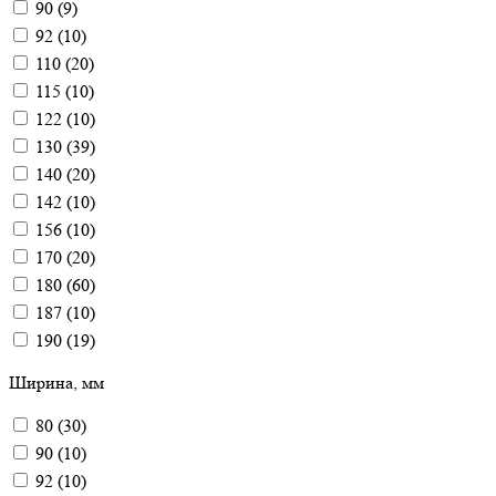
90
(
9
)
92
(
10
)
110
(
20
)
115
(
10
)
122
(
10
)
130
(
39
)
140
(
20
)
142
(
10
)
156
(
10
)
170
(
20
)
180
(
60
)
187
(
10
)
190
(
19
)
192
(
10
)
Ширина, мм
200
(
10
)
220
(
10
)
80
(
30
)
230
(
70
)
90
(
10
)
236
(
10
)
92
(
10
)