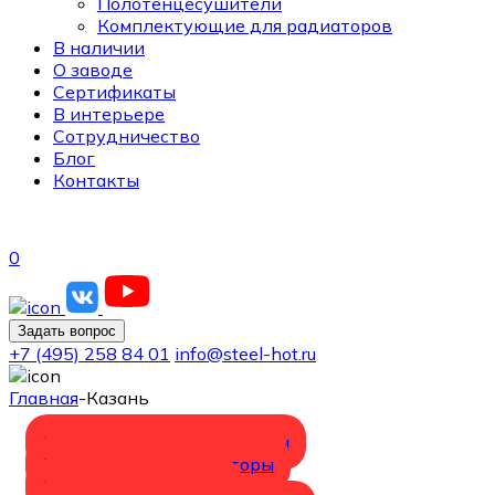
Полотенцесушители
Комплектующие для радиаторов
В наличии
О заводе
Сертификаты
В интерьере
Сотрудничество
Блог
Контакты
0
Задать вопрос
+7 (495) 258 84 01
info@steel-hot.ru
Главная
-
Казань
Горизонтальные радиаторы
Вертикальные радиаторы
Полотенцесушители